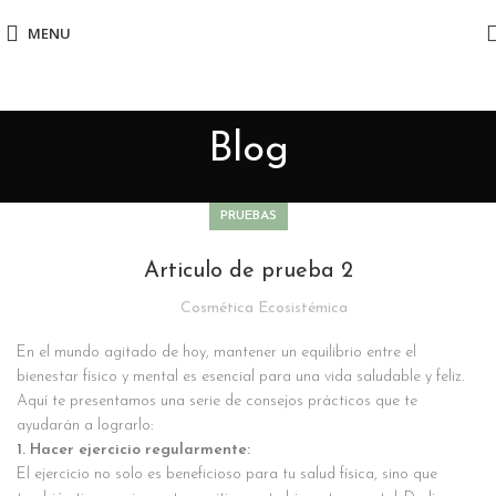
MENU
Blog
PRUEBAS
Articulo de prueba 2
Cosmética Ecosistémica
En el mundo agitado de hoy, mantener un equilibrio entre el
bienestar físico y mental es esencial para una vida saludable y feliz.
Aquí te presentamos una serie de consejos prácticos que te
ayudarán a lograrlo:
1. Hacer ejercicio regularmente:
El ejercicio no solo es beneficioso para tu salud física, sino que